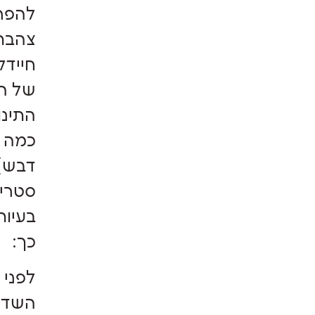
להפרי
צהבת.
חיידק
של הת
התינו
כמה ש
דבש) 
סטריל
בעיות
כך:
לפני 
השדיי