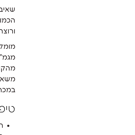
שאיבה
הכמוי
ורוצה
מומלץ
מגמ"ח
מהקופ
משאבה
במכתב
טיפ
ח