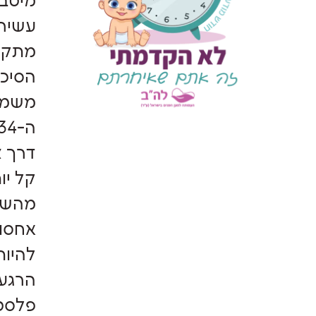
מיטבי
עשיר 
מתקיי
משמעו
דרך צ
קל יו
מהשד.
אחסון
להיות
הרגע 
פלסטי