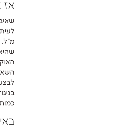
אז 
שאיב
מ"ל. 
שהיא 
האוקס
השאיב
לבצע 
בניגו
כמות CC
באי