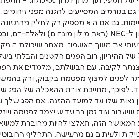
 של המעי, תוך מתן יתרון פסיכולוגי – התפת
גם בגורמים המסייעים להגנה מפני זיהומים.
מות, גם אם הוא מספיק רק לחלק מהתזונה
הסיכון ל-NEC (ראה מילון מונחים) ולאלח-דם
תי את משך האשפוז. מאחר שיכולת היניק
ה-34 של ההיריון, רוב הפגים הקטנים והבלתי ב
נתר לקיבה. עם הבשלתם, מלמדים את הפגים
תר לפגים למצוץ מפטמת בקבוק, ורק בהמשך
 לפיכך, מחייבת צורת ההאכלה של הפג שא
 נאות שלו עד למועד ההזנה. אם הפג שלך עדיי
 שיעבור עוד זמן רב עד שייצמד לפטמה ויינק
המאושר הזה, תאלצי להיות מחוברת למשא
קית ולעיתים גם מרעישה. התחליף הרובוטי