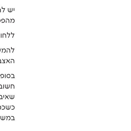
יש לה
מהפט
ללחוץ
להמשי
האצב
בסופו
חשוב 
שאיבת
כשכמו
במשא