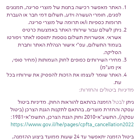
האתר מאפשר רכישה בחנות של מוצרי סריגה, תמנונים
לפגים, חומרי העשרה וידע, תשלום דמי חבר או העברת
תרומות כספיות ו/או תרומה של מוצרי סריגה.
ניתן לשלם עבור שירותי האתר באמצעות כרטיס
אשראי. אפשרויות תשלום נוספות יתווספו לאתר ויפורטו
בעמוד התשלום, עפ"י אישור הנהלת האתר וחברת
הסליקה.
מחירי השירותים כפופים לחוק העמותות (מחיר סופי,
אין מע"מ)
האתר שומר לעצמו את הזכות להפסיק את שירותיו בכל
עת.
מדיניות ביטולים והחזרות
:
ניתן
לבטל
הזמנה בהתאם להוראות החוק. מדיניות ביטול
עסקה והחזרת מוצרים, בהתאם לתקנות הגנת הצרכן (ביטול
עסקה), התשע"א-2010 וחוק הגנת הצרכן, התשמ"א-1981:
https://www.gov.il/he/pages/cpfta_cancellation2022
ביטול הזמנה יתאפשר עד 24 שעות ממועד ביצוע ההזמנה,