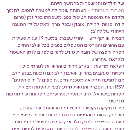
של הילדים והמשפחות בהמשך חייהם.
מטרות העמותה
– העמותה שמה לה למטרה להטיב, לתמוך
ולקדם את מעטפת הטיפול בפג ומשפחתו בכל זמן (טרום
לידה, פגיות, קהילה, אובדן) ובכל צורך. וזאת על ידי המענה
הייחודי של לה"ב:
הבנייה ושיתוף ידע – ייחודי שצברנו במשך 19 שנות פעילות
עם ההורים והגורמים המטפלים בפגים בכל שלבי החיים.
הפקה והפצה של חוברות מידע להורים לפגים לזמן האשפוז
ולקראת שחרורו.
העלאת מודעות – בקרב ההורים והרשויות לגורמי סיכון
וזכויות: מעקבים בהריון, שאיבת חלב אם וזכאות בבנק חלב
אם למניעת תחלואה מסכנת חיים, חיסונים ל"וירוס הפגים"
RSV ועוד. הסברה והנגשת מידע לבעיות הפגות ומצוקת
הפגיות בישראל, לרבות הפקת אירועי יום הפג וחודש המודעות
מדי שנה.
קידום חקיקה הקשורה לזכויותיהם ורווחתם של הפגים,
הוריהם, הצוותים והפגיות כמו גם חברות בועדות מייעצות –
הועדה המייעצת לבנק חלב אם, הועדה לטיפול התפתחותי
תומך, הועדה המייעצת להפניית יותר תקציבים לפגיות, איגוד