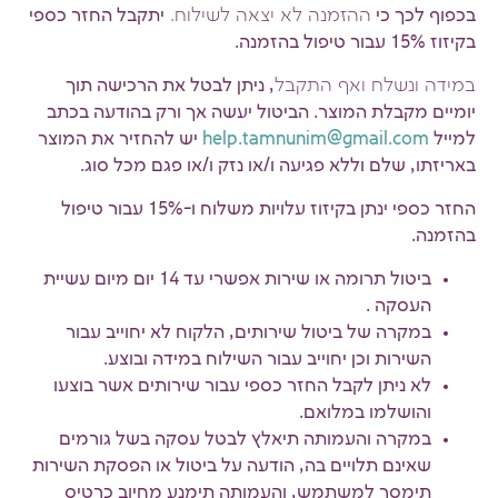
בכפוף לכך כי
ההזמנה לא יצאה לשילוח.
יתקבל החזר כספי
בקיזוז 15% עבור טיפול בהזמנה.
במידה ונשלח ואף התקבל
, ניתן לבטל את הרכישה תוך
יומיים מקבלת המוצר. הביטול יעשה אך ורק בהודעה בכתב
למייל
help.tamnunim@gmail.com
יש להחזיר את המוצר
באריזתו, שלם וללא פגיעה ו/או נזק ו/או פגם מכל סוג.
החזר כספי ינתן בקיזוז עלויות משלוח ו-15% עבור טיפול
בהזמנה.
ביטול תרומה או שירות אפשרי עד 14 יום מיום עשיית
העסקה .
במקרה של ביטול שירותים, הלקוח לא יחוייב עבור
השירות וכן יחוייב עבור השילוח במידה ובוצע.
לא ניתן לקבל החזר כספי עבור שירותים אשר בוצעו
והושלמו במלואם.
במקרה והעמותה תיאלץ לבטל עסקה בשל גורמים
שאינם תלויים בה, הודעה על ביטול או הפסקת השירות
תימסר למשתמש, והעמותה תימנע מחיוב כרטיס