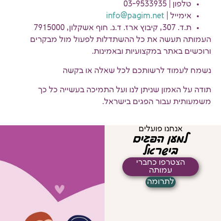
טלפון | 03-9533935
אימייל |
info@pagim.net
ת.ד. 307, קיבוץ ארז. ד.נ. חוף אשקלון, 7915000
העמותה תעשה את כל ההשתדלות לפעול מול מבקרים
ורוכשים באתר במקצועיות ובאמינות.
נשמח לעמוד לרשותכם לכל שאלה או בקשה
תודה על האמון שניתן לנו ועל התמיכה בעשייה כל כך
משמעותית עבור הפגים בישראל.
אנחנו פועלים
למען הפגים
בישראל
הצטרפו כחברי
עמותה
לתרומה