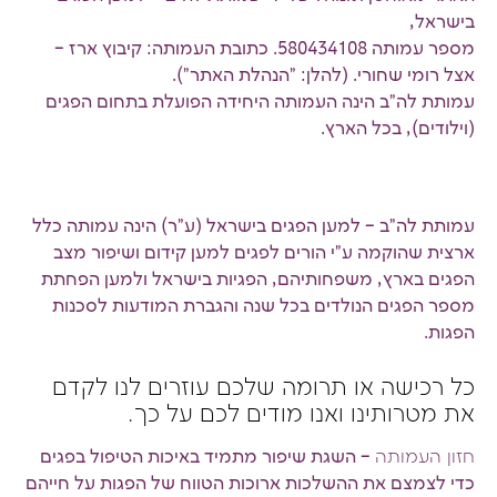
בישראל,
מספר עמותה 580434108. כתובת העמותה: קיבוץ ארז –
אצל רומי שחורי. (להלן: "הנהלת האתר").
עמותת לה"ב הינה העמותה היחידה הפועלת בתחום הפגים
(וילודים), בכל הארץ.
עמותת לה”ב – למען הפגים בישראל (ע"ר) הינה עמותה כלל
ארצית שהוקמה ע”י הורים לפגים למען קידום ושיפור מצב
הפגים בארץ, משפחותיהם, הפגיות בישראל ולמען הפחתת
מספר הפגים הנולדים בכל שנה והגברת המודעות לסכנות
הפגות.
כל רכישה או תרומה שלכם עוזרים לנו לקדם
את מטרותינו ואנו מודים לכם על כך.
חזון העמותה
– השגת שיפור מתמיד באיכות הטיפול בפגים
כדי לצמצם את ההשלכות ארוכות הטווח של הפגות על חייהם