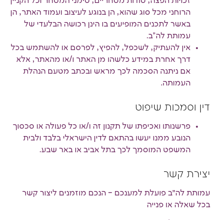
זכויות הפצה, סודות מסחריים, סימני המסחר וכל הקניין
הרוחני מכל סוג שהוא, הן בנוגע לעיצוב ועמוד האתר, הן
באשר לתכנים המופיעים בו הינן רכושה הבלעדי של
עמותת לה"ב.
אין להעתיק, לשכפל, להפיץ, לפרסם או להשתמש בכל
דרך אחרת במידע כלשהו מן האתר ו/או מהאתר, אלא
אם ניתנה הסכמה לכך מראש ובכתב מטעם הנהלת
העמותה.
דין וסמכות שיפוט
פרשנותו ואכיפתו של תקנון זה ו/או כל פעולה או סכסוך
הנובע ממנו יעשו בהתאם לדין הישראלי בלבד ולבית
המשפט המוסמך לכך בתל אביב או באר שבע.
יצירת קשר
עמותת לה״ב פועלת למענכם – הנכם מוזמנים ליצור קשר
בכל שאלה או פנייה