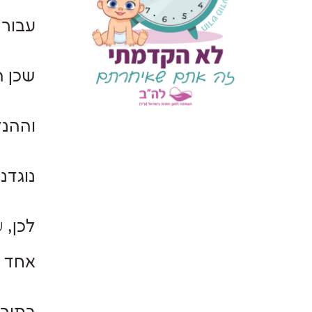
עבור 
שכן ה
וההנק
נוגדנ
לכן,
ש
אחד ה