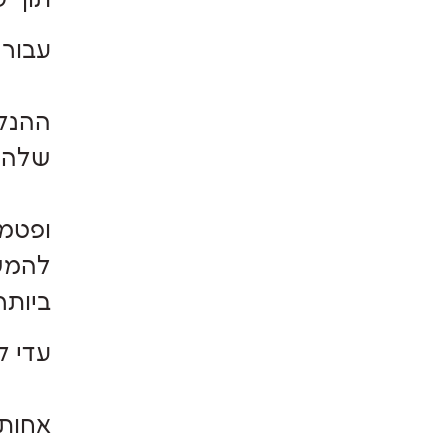
תוך ש
עבור 
ההנקה
שלהם
ופטמו
להמשי
ביותר
עדי קו
אחות,