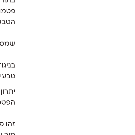
פטמות
הטבעי
שמסיי
בניגו
טבעי 
יתרון
הפטמו
זהו פ