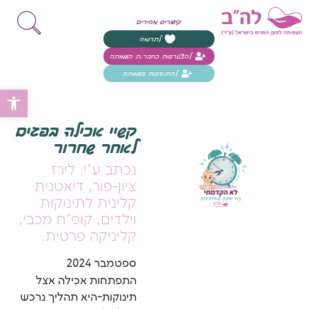
קישורים מהירים
לתרומה
להצטרפות כחבר.ת העמותה
להתנדבות בעמותה
פת
קשיי אכילה בפגים
לאחר שחרור
נכתב ע"י: לירז
ציון-פור, דיאטנית
קלינית לתינוקות
וילדים, קופ"ח מכבי,
קליניקה פרטית.
ספטמבר 2024
התפתחות אכילה אצל
תינוקות-היא תהליך נרכש