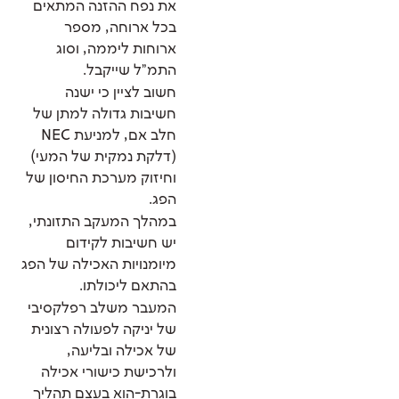
את נפח ההזנה המתאים
בכל ארוחה, מספר
ארוחות ליממה, וסוג
התמ"ל שייקבל.
חשוב לציין כי ישנה
חשיבות גדולה למתן של
חלב אם, למניעת NEC
(דלקת נמקית של המעי)
וחיזוק מערכת החיסון של
הפג.
במהלך המעקב התזונתי,
יש חשיבות לקידום
מיומנויות האכילה של הפג
בהתאם ליכולתו.
המעבר משלב רפלקסיבי
של יניקה לפעולה רצונית
של אכילה ובליעה,
ולרכישת כישורי אכילה
בוגרת-הוא בעצם תהליך