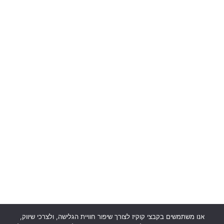
הארגון
חנות
סיפורים
אישיים
תנאי
שימוש
אשמח לקבל
ותקנון
עדכונים
מדיניות
פרטיות
יצירת
קשר
אנו משתמשים בקבצי קוקיז לצורך שיפור חוויית הגלישה, ולצרכי שיווק,