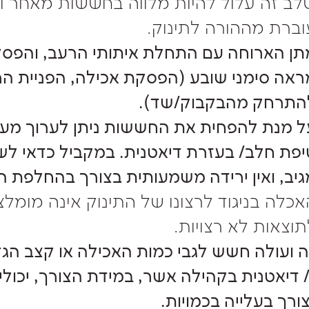
לב זה עלול להיות מלווה בחששות מאחר וה
וברת מההורה לתינוק.
תן הארוחה עם התחלת איתותי הרעב, והפס
ראה סימני שובע (הפסקת אכילה, הפניית הר
התרחק מהבקבוק/שד).
ל מנת להפחית את החששות ניתן לערוך מע
יפת חלב/ בעזרת דיאטנית. במקביל כדאי לשי
גיב, ואין ירידה משמעותית בצורך בהחלפת ה
אכלה בניגוד לרצונו של התינוק אינה מומלצ
תוצאות לא רצויות.
 ועולה חשש לגבי כמות האכילה או קצב הגד
 דיאטנית בקהילה אשר, במידת הצורך, יכול
ורך בעלייה בכמויות.