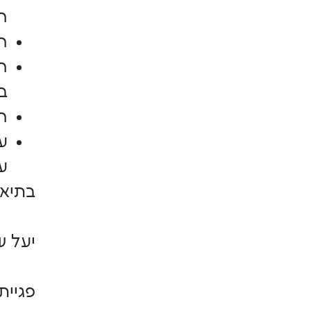
הר
ה
ה
ב
ה
ע
ע
בתיאב
יעל ש
פגיית