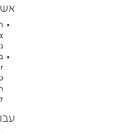
אשר
ה
צ
ני
ב
ר
ל
עבו