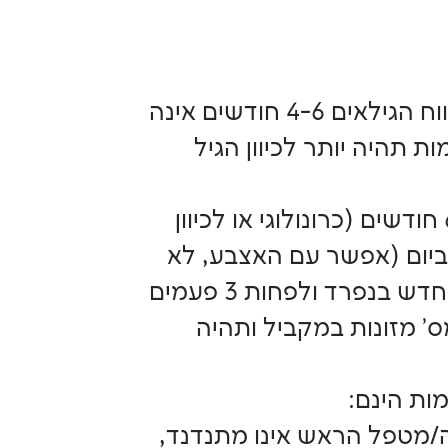
עבור פגים, ההנחיה להתחלת טעימות מזון בטווח הגילאים 4-6 חודשים אינה
 תהיה יותר לכיוון הגיל
אין להחליף ארוחה של הנקה/תמ"ל לפני גיל 6 חודשים (כרונולוגי או לכיוון
ות הינן בכמות של עד 2 כפיות ביום (אפשר עם האצבע, לא
חייבים כפית), בשעות הבוקר/צהריים, כל מזון חדש בנפרד ולפחות 3 פעמים
ס' מזונות במקביל ותהיה
ות הינם:
/מטפל הראש אינו מתנדנד,