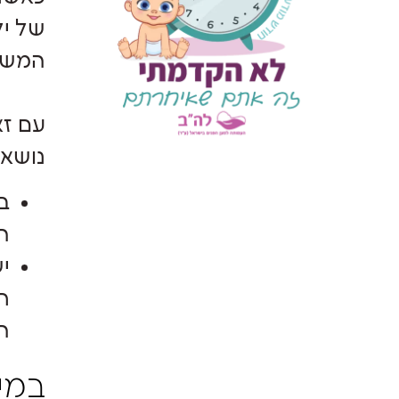
של יל
המשו
עם זא
נושא 
ב
ה
י
ר
הפ
במי