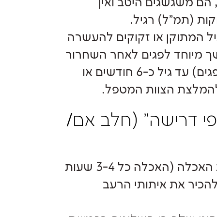
הם משגשגים היטב ואין
קות (תמ"ל) רגיל.
 המתוקן או זקוקים להעשרה
 מיוחד לפגים לאחר השחרור
(סימילאק ניאושור/ מטרנה סנסיטיב המשך לפגים) עד גיל כ-6 חודשים או
י דרישה" (חלב אם/
כאשר אין יותר המלצות מיוחדות בנוגע לשעות האכלה (האכלה כל 3-4 שעות
 להכיר את איתותי הרעב