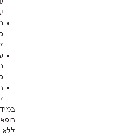
ש
ע
מ
מ
ל
ע
ט
מ
ה
ל
במידה
רופא/
ללא צ