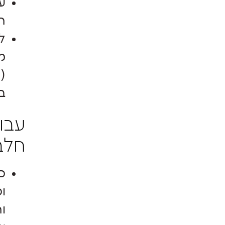
ע
ה
ל
מ
במי
עבו
חלב
ו
ו