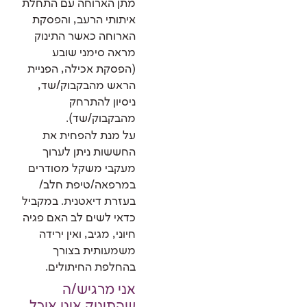
מתן הארוחה עם התחלת
איתותי הרעב, והפסקת
הארוחה כאשר התינוק
מראה סימני שובע
(הפסקת אכילה, הפניית
הראש מהבקבוק/שד,
ניסיון להתרחק
מהבקבוק/שד).
על מנת להפחית את
החששות ניתן לערוך
מעקבי משקל מסודרים
במרפאה/טיפת חלב/
בעזרת דיאטנית. במקביל
כדאי לשים לב האם פגיה
חיוני, מגיב, ואין ירידה
משמעותית בצורך
בהחלפת החיתולים.
אני מרגיש/ה
שהתינוק אינו אוכל