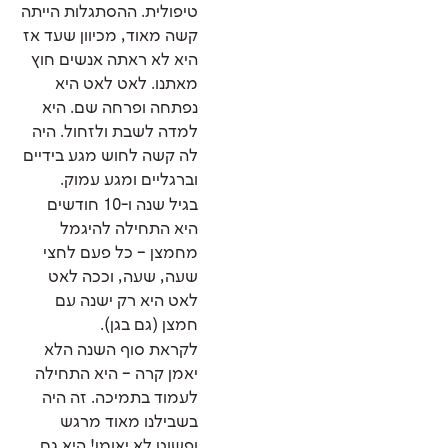
טיפולית. ההסתגלות הייתה
קשה מאוד, מכיוון שעד אז
היא לא ראתה אנשים חוץ
מאתנו. לאט לאט היא
נפתחה ופרחה שם. היא
למדה לשבת ולזחול. היה
לה קשה לחוש מגע בידיים
וברגליים ומגע עמוק.
בגיל שנה ו-10 חודשים
היא התחילה להיגמל
מחמצן – כל פעם לחצי
שעה, שעה, וככה לאט
לאט היא רק ישנה עם
חמצן (גם בגן).
לקראת סוף השנה הלא
יאמן קרה – היא התחילה
לעמוד בתמיכה. זה היה
בשבילנו מאוד מרגש
ופשוט לא יאומן! היא גם