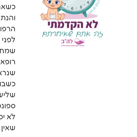
כשאני
והנתי
הרפוא
שמחה 
רופא 
שנראה
כשבוע
שלישי
ספונט
לא יכ
שאין 