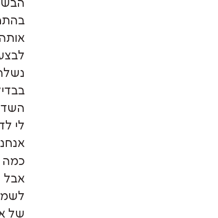
הבשור
בהתחל
לבצע 
נשלחת
בבדיק
השדרה
לי לד
אנחנו
כמה י
אבל ה
לשמיר
של אח