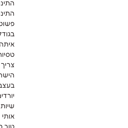
התינו
פשוט 
בגודל
איתה
טסיות
צריך 
בעצב 
יורדי
שיותר
אותי 
טוב מ