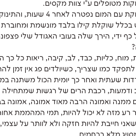
קות מטופלים ע"י צוות מקסים.
התינוקת עם המום נפטרה 
בכלל שוקלת קילו בלבד מונשמת ומחוברת לא
 כף ידי, הירך שלה בעובי האגודל שלי פצפונ
?
, מוח, כליות, כבד, לב, קיבה, ריאות כל כך ה
לתפקד כמו שצריך, כשיולדים פג אין זמן ל
ודמעות, רכבת הרים של רגשות שמתחילה עכש
ם ממנה ואמונה הרבה מאוד אמונה, אמונה בב
 רע מזה לא יכול להיות, תמי המהממת אחו
שאני חייבת להיות חזקה ולא לוותר על עצמ
סויג מלא ברחמים…