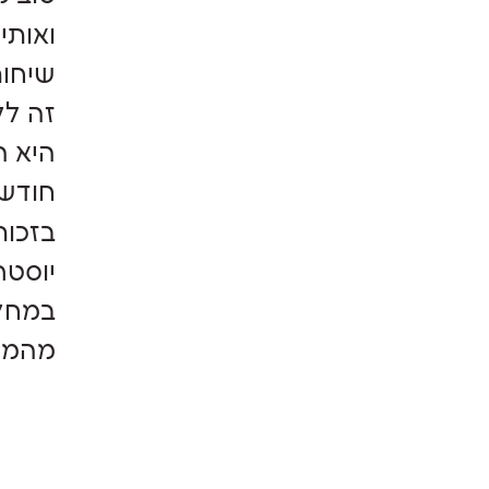
ואותי
שיחות
זה לק
היא ה
חודשי
בזכות
יוסטר
במחלק
מהממת