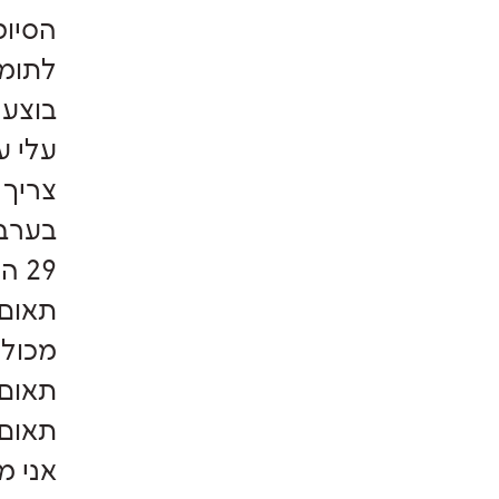
לתומי
בוצעה
עלי ע
בערב 
29 המשקלים של העוברים קטנים מאוד.
מכול
תאום 2- 960 גרם תינוק עם מום שכידוע לי ימות מיד לא
תאום 3- 760 גרם שמת ב
אני מ