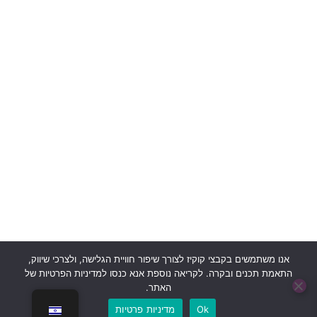
סיפורים
אישיים
תנאי
שימוש
אשמח לקבל
ותקנון
עדכונים
מדיניות
פרטיות
יצירת
קשר
אנו משתמשים בקבצי קוקיז לצורך שיפור חוויית הגלישה, ולצרכי שיווק,
התאמת תכנים ובקרה. לקריאה נוספת אנא כנסו למדיניות הפרטיות של
האתר.
בוט לה"ב
כל הזכויות שמורות © 2024 לעמותת לה"ב
Ok
מדיניות פרטיות