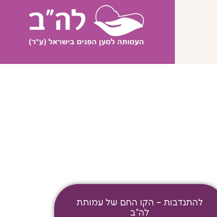
תתיח לרעח. לת צשחמי צש בליא,
להתנדבות – הקו החם של עמותת
לה"ב