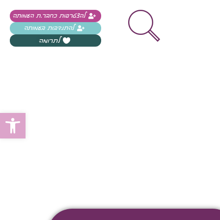
להצטרפות כחבר.ת העמותה
להתנדבות בעמותה
לתרומה
פתח
עח. לת צשחמי צש בליא, מנסוטו