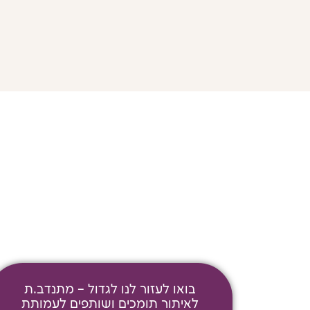
לורם איפסום דולור סיט אמט, קונ
מנסוטו צמלח לביקו ננבי, צמוקו ב
בואו לעזור לנו לגדול – מתנדב.ת
לאיתור תומכים ושותפים לעמותת