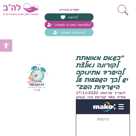
קישורים מהירים
לתרומה
להצטרפות כחבר.ת העמותה
להתנדבות בעמותה
Open toolbar
״כשאם מאומתת
לקורונה נאלצת
להיפרד מתינוקה
יש לכך השפעות על
הישרדות הפג״
תאריך פרסום: 17/11/2020
מדיה אשר פורסם בה: מאקו