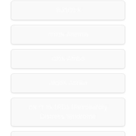
אינקובטור
אנמיה Anemia
אמבו Ambo
אפנאה Apnea
אר.די.אס (RDS (Respiratory
Distress Syndrome