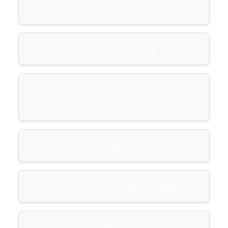
בדיקת גזים בדם
בילירובין Bilirubin
בי.פי.די (BPD (Broncho Pulmonary
Dysplasia
ברדיקרדיה Bradycardia
גזים קפילריים Capillary gas
גיל כרונולוגי