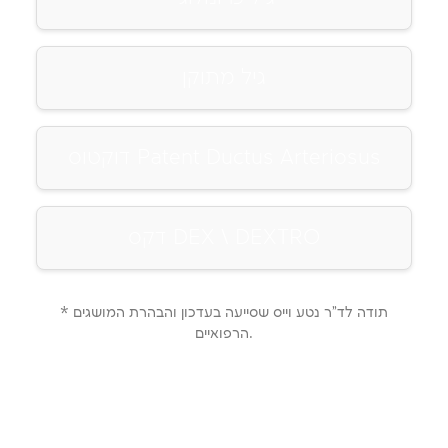
גיל מתוקן
דוקטוס Patent Ductus Arteriosus
דקס DEX \ DEXTRO
* תודה לד"ר נטע וייס שסייעה בעדכון והבהרת המושגים
הרפואיים.