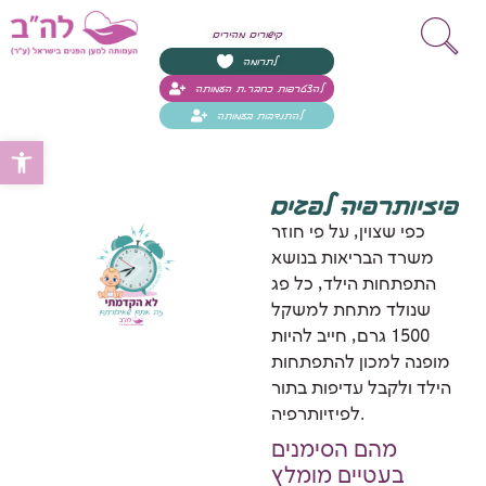
קישורים מהירים
לתרומה
להצטרפות כחבר.ת העמותה
להתנדבות בעמותה
Open toolbar
פיזיותרפיה לפגים
כפי שצוין, על פי חוזר
משרד הבריאות בנושא
התפתחות הילד, כל פג
שנולד מתחת למשקל
1500 גרם, חייב להיות
מופנה למכון להתפתחות
הילד ולקבל עדיפות בתור
לפיזיותרפיה.
מהם הסימנים
בעטיים מומלץ