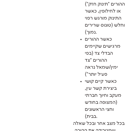
ההורים "תינוק חזק")
או לחילופין, כאשר
התינוק מורגש רפוי
וחלש (טונוס שרירים
נמוך).
כאשר ההורים
מרגישים שקיימים
הבדלי צד (בפי
ההורים "צד
ימין/שמאל נראה
פעיל יותר")
כאשר קיים קושי
ביצירת קשר עין,
מעקב וחיוך חברתי
(המצופה בחודש
וחצי הראשונים
בבית).
בכל מצב אחר ובכל שאלה
שמטרידה את ההורה,