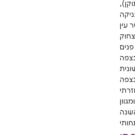
6 חודשים (מתוקן),
ניקה
 עין
צחוק
פנים
נצפה
ונית
נצפה
זרתי
מגוון (הברה החוזרת על עצמה ba-ba). במקרים בהם התינוק הוא שקט או
השנה