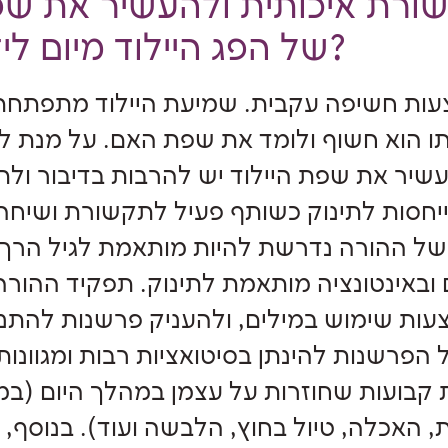
קשורת איכותית ולהעשיר את שפ
של הפג היילוד מיום לידתו?
עות חשיפה עקבית. שמיעת היילוד מתפתחת
תו הוא חשוף ולומד את שפת האם. על מנת ל
שיר את שפת היילוד יש להרבות בדיבור ול
תייחסות לתינוק כשותף פעיל לתקשורת ושיחה
של ההורה נדרשת להיות מותאמת לגיל הרך,
ובאינטונציה מותאמת לתינוק. תפקיד ההורה
עות שימוש במילים, ולהעניק פרשנות להתנ
ל הפרשנות להינתן בסיטואציות רבות ומגוונות
 קבועות שחוזרות על עצמן במהלך היום (ב
 האכלה, טיול בחוץ, הלבשה ועוד). בנוסף,