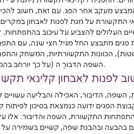
רים. ההפניה לקלינאי תקשורת ניתנת ע"י ה
המבצע מעקב אחר הפג. עם זאת, חשוב להכי
י התקשורת על מנת לפנות לאבחון במקרים
יים העלולים להצביע על עיכוב בהתפתחות. ל
 פגים מתבצע החל מגיל חצי שנה, עם התפ
סטות), הכוונות התקשורתיות, המשחק והתפ
השפה הדבּורָ ה (על כך יורחב בהמשך).
השפה, הדיבור, האכילה והבליעה עשויים ל
בוצת הפגים ידועה כנמצאת בסיכון לפיתוח ק
בהתפתחות התקשורת, השפה והדיבור. אלו על
ים בהבעה ובהבנת שפה, קשיים בשמירה על