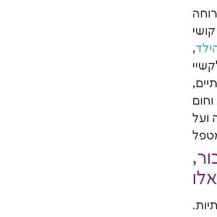
רוחה
קושי
ילד
,
קשיי
יים,
וחום
 ועל
ר,
יות.