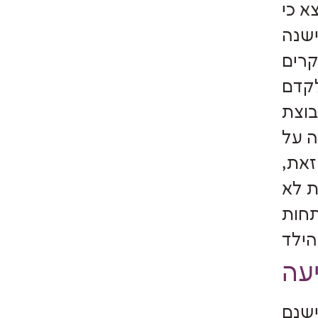
א כי
ישנה
קרים
לקדם
בוצת
ה על
זאת,
ת לא
תחות
ישנם