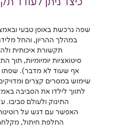
כיצד ניתן לעודד ת
שפה נרכשת באופן טבעי ובאמצ
במהלך ההריון, והחל מליד
תקשורת איכותית ולהע
סיטואציות יומיומיות, תוך ה
אף שעוד לא מדבר). שפתו 
שימוש במסרים קצרים ומדויקים 
לתווך לילדו את הסביבה באמצ
התינוק ולעולם סביבו. ע
האפשר עם דגש על רוטינות
החלפת חיתול, מקלחת,