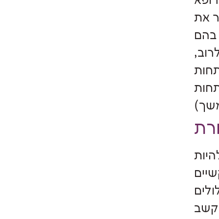
רופא
ר את
 בהם
רוב,
תחות
תחות
היות
שיים
ולים
 קשב