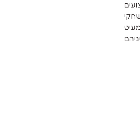
עים
שחקי
מעיט