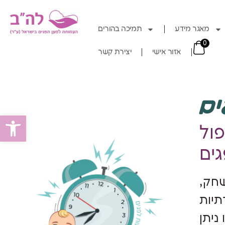
מאגר מידע
תמיכה בהורים
0
אזור אישי
יצירת קשר
ים
Open toolbar
ול
חק,
תיות
ניתן