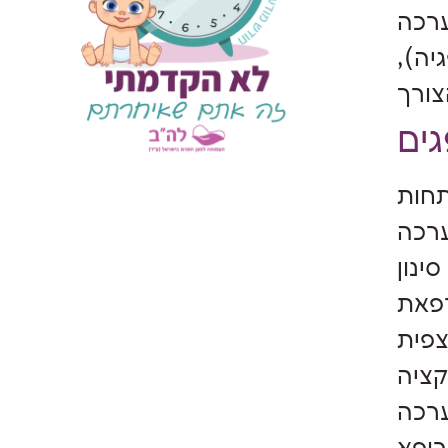
ערכה
יה),
תחות
ערכה
ינון
פאת
צפית
קציה
ערכה