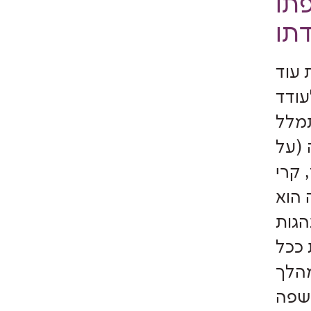
תו
 עוד
עודד
תמלל
 (על
 קרי
 הוא
הגות
 ככל
מהלך
 שפה