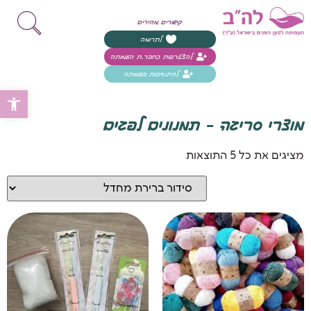
קישורים מהירים
לתרומה
להצטרפות כחבר.ת העמותה
להתנדבות בעמותה
פת
מוצרי סריגה - תמנונים לפגים
מציגים את כל ⁦5⁩ התוצאות