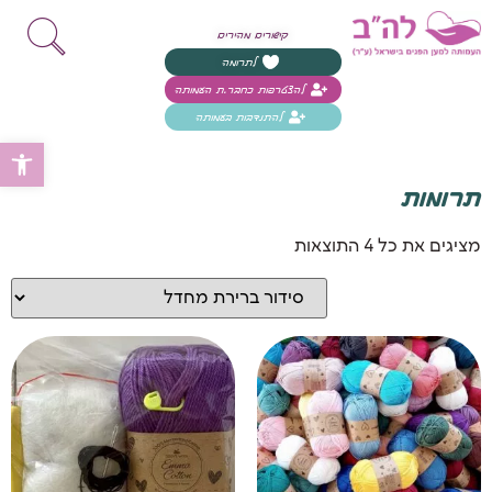
קישורים מהירים
לתרומה
להצטרפות כחבר.ת העמותה
להתנדבות בעמותה
פת
תרומות
מציגים את כל ⁦4⁩ התוצאות