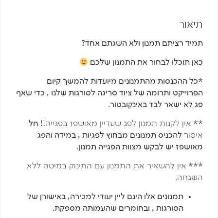
תיאור
תמיד רציתם תמנון ולא השגתם אחד?
כאן תוכלו לבחור את התמנון שלכם
*
כל ההכנסות מהתמנונים מיועדות להמשך קיום
הפרוייקט ותרומה של ציוד סריגה לסורגות שלנו , כדי שאף
פג לא ישאר לבד באינקובטור.
**
אין לקנות תמנון לפג שעדיין מאושפז בפגייה!!
חל
איסור
להכניס תמנונים מבחוץ לפגיות , במידה והפג
מאושפז יש לבקש מצוות הפגייה תמנון.
***
אין להשאיר את התמנון עם התינוק במיטה ללא
השגחה.
תמנונים אלו הינם ליין יעודי למכירה, באישורן של
הסורגות , ובחומרים שהעמותה מספקת.