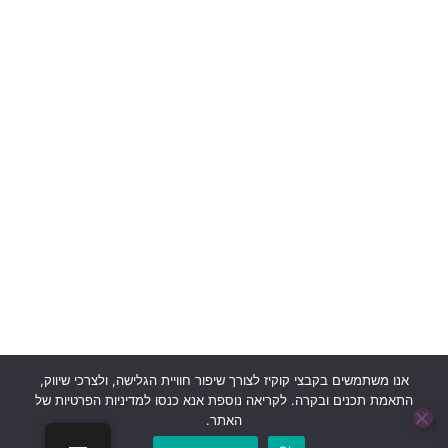
חנות
סיפורים
אישיים
תנאי
שימוש
אשמח לקבל
ותקנון
עדכונים
מדיניות
פרטיות
יצירת
קשר
אנו משתמשים בקבצי קוקיז לצורך שיפור חוויית הגלישה, ולצרכי שיווק,
התאמת תכנים ובקרה. לקריאה נוספת אנא כנסו למדיניות הפרטיות של
האתר.
בוט לה"ב
כל הזכויות שמורות © 2024 לעמותת לה"ב