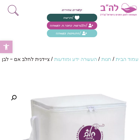
קישורים מהירים
לתרומה
להצטרפות כחבר.ת העמותה
להתנדבות בעמותה
פת
עמוד הבית
/
חנות
/
העשרה ידע ומודעות
/ ציידנית לחלב אם – לבן