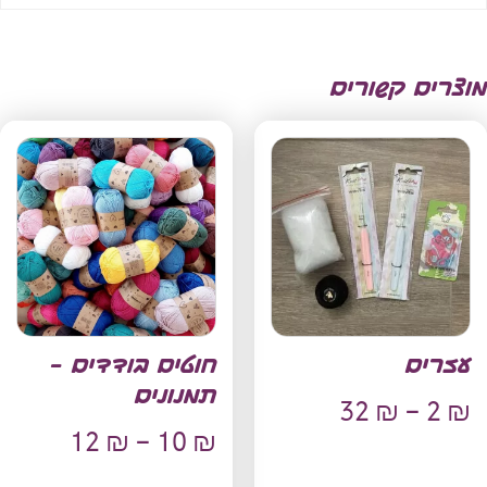
מוצרים קשורים
עזרים
חוטים בודדים –
תמנונים
32
₪
–
2
₪
12
₪
–
10
₪