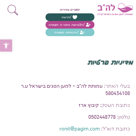
קישורים מהירים
לתרומה
להצטרפות כחבר.ת העמותה
להתנדבות בעמותה
פת
מדיניות פרטיות
בעלי האתר
: עמותת לה"ב – למען הפגים בישראל ע.ר
580434108
כתובת העסק
: קיבוץ ארז
טלפון
: 0502448778
כתובת דוא"ל
:
ronit@pagim.com