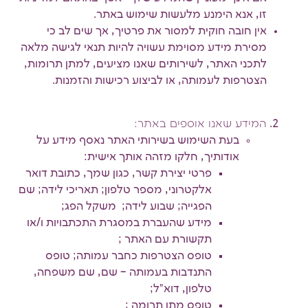
זו, אנא הימנע מלעשות שימוש באתר.
אין חובה חוקית למסור את פרטיך, אך שים לב כי
מסירת מידע מסוימת עשויה להיות תנאי לגישה מלאה
לתכני האתר, לשירותים שאנו מציעים, למתן תרומות,
הצטרפות לעמותה, או לביצוע רכישות והזמנות.
המידע שאנו אוספים באתר:
בעת השימוש בשירותי האתר נאסף מידע על
אודותיך, חלקו מזהה אותך אישית:
פרטי יצירת קשר, כגון שמך, כתובת דואר
אלקטרוני, מספר טלפון; תאריכי לידה; שם
הפגייה; שבוע לידה; משקל הפג;
מידע שהעברת במסגרת התכתבויות ו/או
תקשורת עם האתר ;
טופס הצטרפות כחבר עמותה; טופס
התנדבות בעמותה – שם, שם משפחה,
טלפון, דוא"ל;
טופס מתן תרומה ;