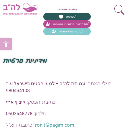
קישורים מהירים
לתרומה
להצטרפות כחבר.ת העמותה
להתנדבות בעמותה
Open toolbar
מדיניות פרטיות
בעלי האתר
: עמותת לה"ב – למען הפגים בישראל ע.ר
580434108
כתובת העסק
: קיבוץ ארז
טלפון
: 0502448778
ronit@pagim.com
:
כתובת דוא"ל