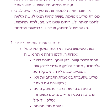
זו, אנא הימנע מלעשות שימוש באתר.
אין חובה חוקית למסור את פרטיך, אך שים לב כי
מסירת מידע מסוימת עשויה להיות תנאי לגישה מלאה
לתכני האתר, לשירותים שאנו מציעים, למתן תרומות,
הצטרפות לעמותה, או לביצוע רכישות והזמנות.
המידע שאנו אוספים באתר:
בעת השימוש בשירותי האתר נאסף מידע על
אודותיך, חלקו מזהה אותך אישית:
פרטי יצירת קשר, כגון שמך, כתובת דואר
אלקטרוני, מספר טלפון; תאריכי לידה; שם
הפגייה; שבוע לידה; משקל הפג;
מידע שהעברת במסגרת התכתבויות ו/או
תקשורת עם האתר ;
טופס הצטרפות כחבר עמותה; טופס
התנדבות בעמותה – שם, שם משפחה,
טלפון, דוא"ל;
טופס מתן תרומה ;