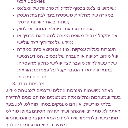
קבצי Cookies
שימוש בווצ'אפ בכפוף למדיניות פרטיות של וואצ'אפ;
במקרה של מחלוקת משפטית בינך לבין בית העסק
שתחייב את חשיפת פרטיך;
אם תבצע באתר פעולות המנוגדות לחוק;
אם יתקבל צו בית משפט המורה למסור את פרטיך או
מידע על אודותיך לצד שלישי;
העברות בעלות עסקיות, מיזוגים וכיוצא בזה: במקרה
של מיזוג, רכישה או העברה של נכסים, המידע האישי
שלך עשוי להיות מועבר לצד שלישי כחלק מהעסקה,
בתנאי שהתאגיד הנעבר יקבל על עצמו את הוראות
מדיניות פרטיות
אבטחת מידע
באתר מיושמות מערכות ונהלים עדכניים לאבטחת מידע.
בעוד שמערכות ונהלים אלה מצמצמים את הסיכונים לחדירה
בלתי-מורשית, אין הם מעניקים בטחון מוחלט. לכן, בעל
האתר לא מתחייב שהאתר ושירותיו יהיו חסינים באופן מוחלט
מפני גישה בלתי-מורשית למידע המאוחסן בהם והמשתמש
מצהיר כי הוא מודע ומסכים לכך.