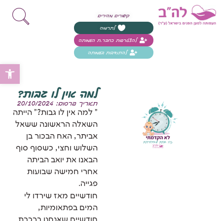
קישורים מהירים
לתרומה
להצטרפות כחבר.ת העמותה
להתנדבות בעמותה
פת
למה אין לו גבות?
תאריך פרסום: 20/10/2024
" למה אין לו גבות?" הייתה
השאלה הראשונה ששאל
אביתר, האח הבכור בן
השלוש וחצי, כשסוף סוף
הבאנו את יואב הביתה
אחרי חמישה שבועות
פגייה.
חודשיים מאז שירדו לי
המים בפתאומיות,
חודשיים שאנחנו ברכבת