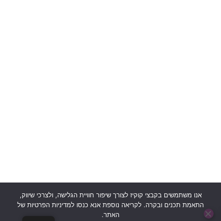
חנות
סיפורים
אישיים
תנאי
שימוש
אשמח לקבל
ותקנון
עדכונים
מדיניות
פרטיות
יצירת
קשר
אנו משתמשים בקבצי קוקיז לצורך שיפור חוויית הגלישה, ולצרכי שיווק,
התאמת תכנים ובקרה. לקריאה נוספת אנא כנסו למדיניות הפרטיות של
האתר.