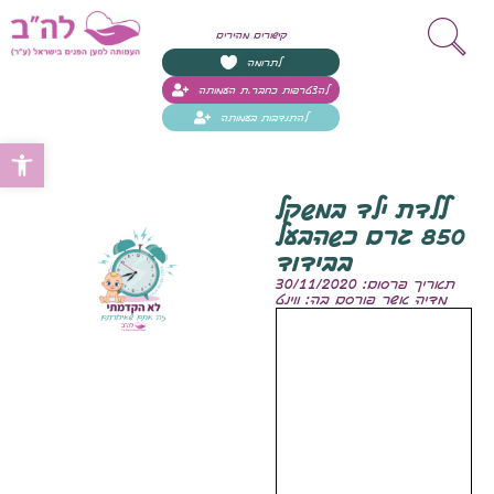
קישורים מהירים
לתרומה
להצטרפות כחבר.ת העמותה
להתנדבות בעמותה
Open toolbar
ללדת ילד במשקל
850 גרם כשהבעל
בבידוד
תאריך פרסום: 30/11/2020
מדיה אשר פורסם בה: ווינט